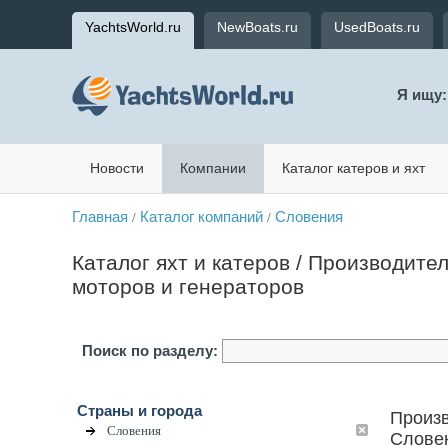
YachtsWorld.ru
NewBoats.ru
UsedBoats.ru
Я ищу:
Новости
Компании
Каталог катеров и яхт
Главная
Каталог компаний
Словения
/
/
Каталог яхт и катеров / Производите
моторов и генераторов
Поиск по разделу:
Страны и города
Произв
Словения
Слове