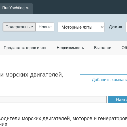
RusYachting.ru
Подержанные
Новые
Длина
Продажа катеров и яхт
Недвижимость
Выставки
Об
ли морских двигателей,
Добавить компан
одители морских двигателей, моторов и генераторов
ния