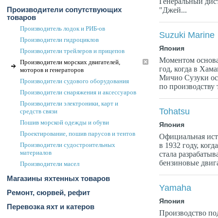
Генеральный дис
Производители сопутствующих
"Джей...
товаров
Производитель лодок и РИБ-ов
Suzuki Marine
Производители гидроциклов
Япония
Производители трейлеров и прицепов
Моментом основа
Производители морских двигателей,
год, когда в Хам
моторов и генераторов
Мичио Сузуки ос
Производители судового оборудования
по производству т
Производители снаряжения и аксессуаров
Производители электроники, карт и
Tohatsu
средств связи
Пошив морской одежды и обуви
Япония
Проектирование, пошив парусов и тентов
Официальная ис
Производители судостроительных
в 1932 году, ког
материалов
стала разрабатыв
бензиновые двига
Производители масел
Магазины яхтенных товаров
Yamaha
Ремонт, сюрвей, рефит
Япония
Перевозка яхт и катеров
Производство по