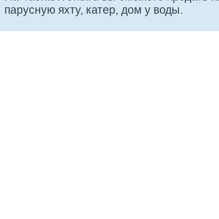
парусную яхту, катер, дом у воды.