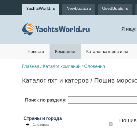
YachtsWorld.ru
NewBoats.ru
UsedBoats.ru
Я ищу:
Новости
Компании
Каталог катеров и яхт
Главная
Каталог компаний
Словения
/
/
Каталог яхт и катеров / Пошив морск
Поиск по разделу:
Страны и города
Пошив 
Словения