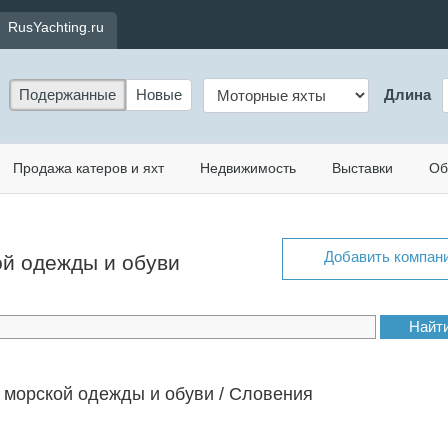
RusYachting.ru
Подержанные
Новые
Длина
Продажа катеров и яхт
Недвижимость
Выставки
Об
Добавить компан
ой одежды и обуви
морской одежды и обуви / Словения