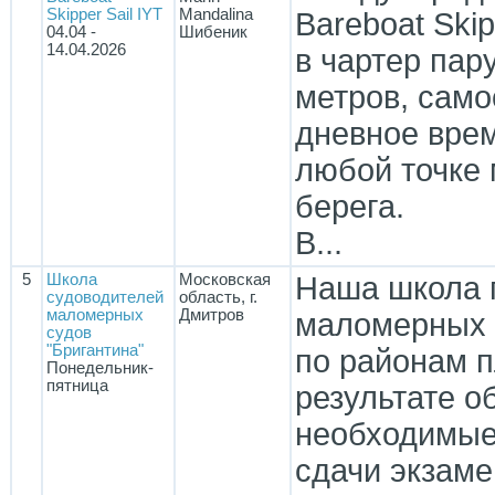
Skipper Sail IYT
Mandalina
Bareboat Ski
04.04 -
Шибеник
14.04.2026
в чартер пар
метров, само
дневное врем
любой точке 
берега.
В...
5
Школа
Московская
Наша школа 
судоводителей
область, г.
маломерных
Дмитров
маломерных с
судов
"Бригантина"
по районам п
Понедельник-
пятница
результате о
необходимые
сдачи экзам