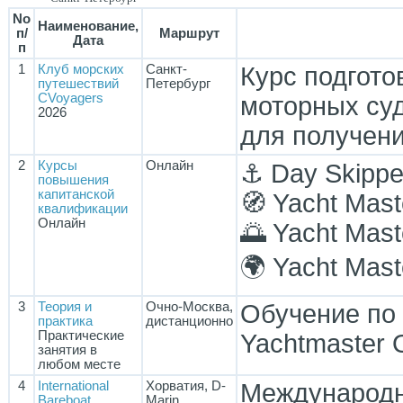
No
Наименование,
п/
Маршрут
Дата
п
1
Клуб морских
Санкт-
Курс подгото
путешествий
Петербург
CVoyagers
моторных суд
2026
для получен
2
Курсы
Онлайн
⚓ Day Skippe
повышения
капитанской
🧭 Yacht Mast
квалификации
Онлайн
🌅 Yacht Mast
🌍 Yacht Mas
3
Теория и
Очно-Москва,
Обучение по 
практика
дистанционно
Практические
Yachtmaster 
занятия в
любом месте
4
International
Хорватия, D-
Международны
Bareboat
Marin