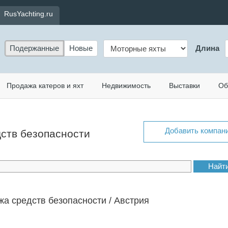
RusYachting.ru
Подержанные
Новые
Длина
Продажа катеров и яхт
Недвижимость
Выставки
Об
Добавить компан
дств безопасности
а средств безопасности / Австрия