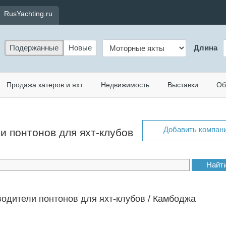
RusYachting.ru
Подержанные
Новые
Длина
Продажа катеров и яхт
Недвижимость
Выставки
Об
Добавить компан
ли понтонов для яхт-клубов
одители понтонов для яхт-клубов / Камбоджа