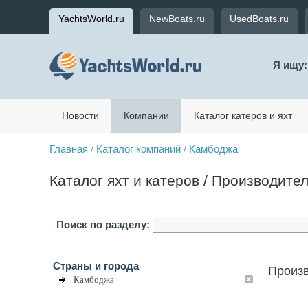
YachtsWorld.ru
NewBoats.ru
UsedBoats.ru
Я ищу:
Новости
Компании
Каталог катеров и яхт
Главная
Каталог компаний
Камбоджа
/
/
Каталог яхт и катеров / Производите
Поиск по разделу:
Страны и города
Произв
Камбоджа