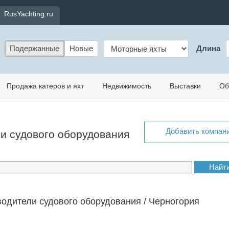
RusYachting.ru
Подержанные
Новые
Длина
Продажа катеров и яхт
Недвижимость
Выставки
Об
Добавить компан
ли судового оборудования
одители судового оборудования / Черногория