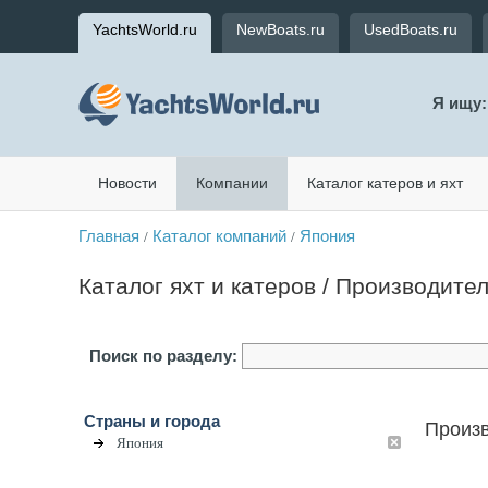
YachtsWorld.ru
NewBoats.ru
UsedBoats.ru
Я ищу:
Новости
Компании
Каталог катеров и яхт
Главная
Каталог компаний
Япония
/
/
Каталог яхт и катеров / Производите
Поиск по разделу:
Страны и города
Произв
Япония