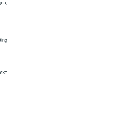
дов,
ting
яхт