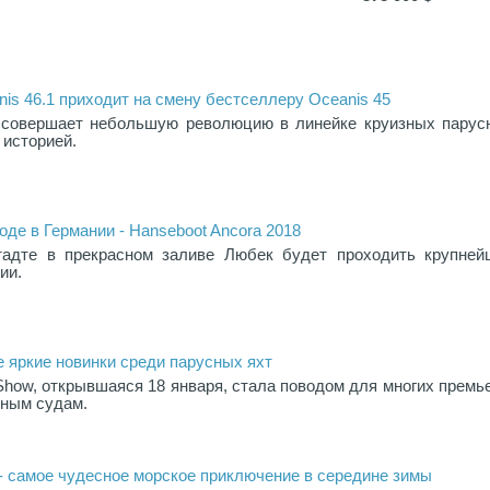
is 46.1 приходит на смену бестселлеру Oceanis 45
 совершает небольшую революцию в линейке круизных парус
 историей.
де в Германии - Hanseboot Ancora 2018
адте в прекрасном заливе Любек будет проходить крупней
ии.
ые яркие новинки среди парусных яхт
Show, открывшаяся 18 января, стала поводом для многих премь
сным судам.
 самое чудесное морское приключение в середине зимы