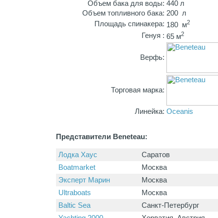
Объем бака для воды:
440 л
Объем топливного бака:
200 л
2
Площадь спинакера:
180 м
2
Генуя :
65 м
Верфь:
Торговая марка:
Линейка:
Oceanis
Представители Beneteau:
Лодка Хаус
Саратов
Boatmarket
Москва
Эксперт Марин
Москва
Ultraboats
Москва
Baltic Sea
Санкт-Петербург