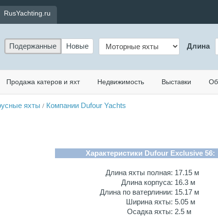
RusYachting.ru
Подержанные
Новые
Длина
Продажа катеров и яхт
Недвижимость
Выставки
Об
русные яхты
Компании Dufour Yachts
/
Характеристики Dufour Exclusive 56:
Длина яхты полная:
17.15 м
Длина корпуса:
16.3 м
Длина по ватерлинии:
15.17 м
Ширина яхты:
5.05 м
Осадка яхты:
2.5 м