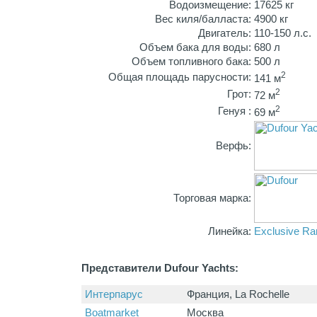
Водоизмещение:
17625 кг
Вес киля/балласта:
4900 кг
Двигатель:
110-150 л.с.
Объем бака для воды:
680 л
Объем топливного бака:
500 л
2
Общая площадь парусности:
141 м
2
Грот:
72 м
2
Генуя :
69 м
Верфь:
Торговая марка:
Линейка:
Exclusive Ra
Представители Dufour Yachts:
Интерпарус
Франция, La Rochelle
Boatmarket
Москва