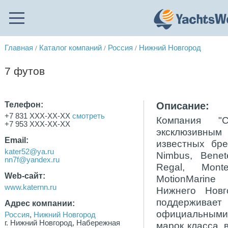
Главная
Каталог компаний
Россия
Нижний Новгород
/
/
/
7 футов
Телефон:
Описание:
+7 831 XXX-XX-XX
смотреть
Компания "
+7 953 XXX-XX-XX
эксклюзивным
Email:
известных бр
kater52@ya.ru
Nimbus, Benet
nn7f@yandex.ru
Regal, Monte
Web-сайт:
MotionMarine
www.katernn.ru
Нижнего Новг
поддерживает
Адрес компании:
официальным
Россия
,
Нижний Новгород
г. Нижний Новгород, Набережная
марок класса, в