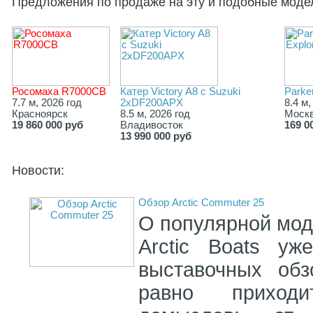
Предложения по продаже на эту и подобные моде
Росомаха R7000СВ
Катер Victory A8 с Suzuki
Parke
7.7 м, 2026 год
2хDF200APX
8.4 м,
Красноярск
8.5 м, 2026 год
Моск
19 860 000 руб
Владивосток
169 0
13 990 000 руб
Новости:
Обзор Arctic Commuter 25
О популярной мод
Arctic Boats уж
выставочных обз
равно приход