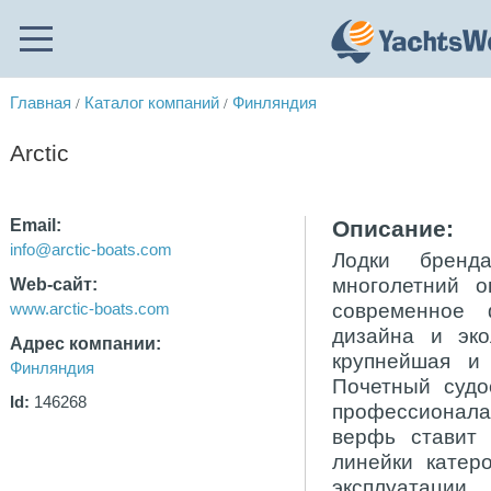
Главная
Каталог компаний
Финляндия
/
/
Arctic
Email:
Описание:
info@arctic-boats.com
Лодки бренд
многолетний 
Web-сайт:
современное 
www.arctic-boats.com
дизайна и эко
Адрес компании:
крупнейшая и
Финляндия
Почетный судо
Id:
146268
профессионалам
верфь ставит 
линейки катер
эксплуатации