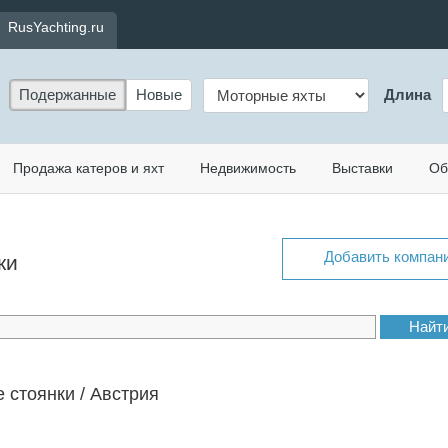
RusYachting.ru
Подержанные
Новые
Длина
Продажа катеров и яхт
Недвижимость
Выставки
Об
Добавить компан
ки
 стоянки / Австрия