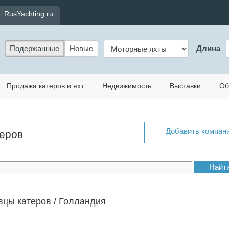
RusYachting.ru
Подержанные
Новые
Длина
Продажа катеров и яхт
Недвижимость
Выставки
Об
Добавить компан
теров
цы катеров / Голландия