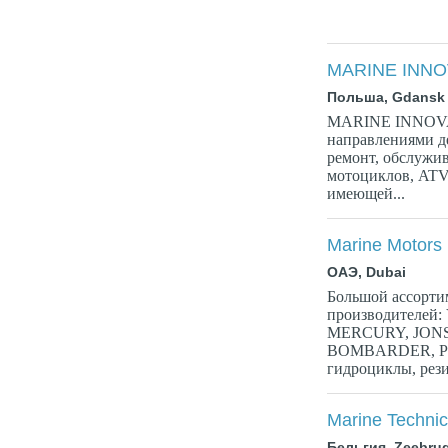
MARINE INNOV
Польша, Gdansk
MARINE INNOVAT
направлениями де
ремонт, обслужив
мотоциклов, ATV
имеющей...
Marine Motors
ОАЭ, Dubai
Большой ассорти
производителе
MERCURY, JON
BOMBARDER, POL
гидроциклы, рези
Marine Techni
Бельгия, Zeebru