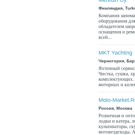
Meredin Oy
Финляндия, Turk
Компания занима
оборудования для 
обладателем шир
оснащения и ремо
всей...
MKT Yachting
Черногория, Бар
Яхтенный сервис.
Чистка, сушка, х
комплектующих. 
моторных и килев
Moto-Market.R
Россия, Москва
Розничная и опт
лодки и катера, 
культиваторы, ск
мотовездеходы, A