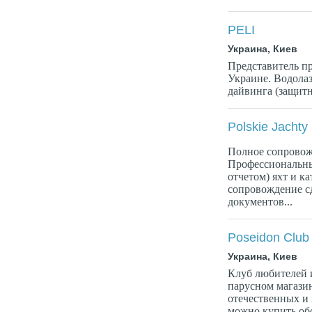
PELI
Украина, Киев
Представитель 
Украине. Водолаз
дайвинга (защитн
Polskie Jachty
Полное сопровож
Профессиональны
отчетом) яхт и к
сопровождение сд
документов...
Poseidon Club
Украина, Киев
Клуб любителей 
парусном магази
отечественных и
можно купить об