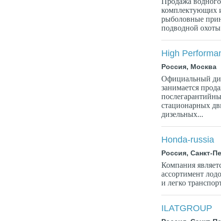
Продажа водного 
комплектующих и
рыболовные прин
подводной охоты.
High Performa
Россия, Москва
Официальный дил
занимается прода
послегарантийны
стационарных дви
дизельных...
Honda-russia
Россия, Санкт-П
Компания являет
ассортимент лод
и легко транспор
ILATGROUP