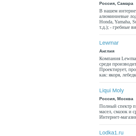
Россия, Самара
В нашем интернет
алюминиевые лод
Honda, Yamaha, Su
т.д.); - гребные в
Lewmar
Англия
Компания Lewmar
среди производи
Проектирует, про
как: якоря, лебед
Liqui Moly
Россия, Москва
Полный спектр 
масел, смазок и с
Интернет-магази
Lodka1.ru