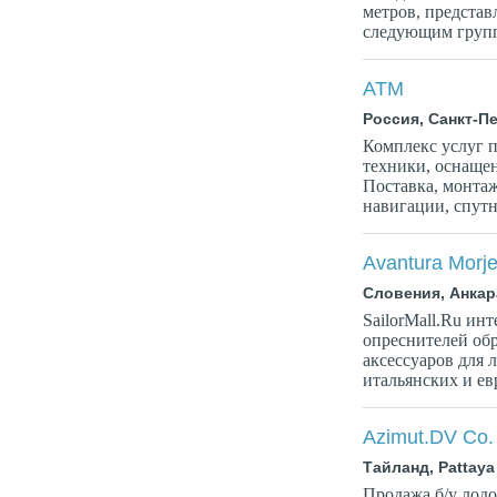
метров, предста
следующим группа
ATM
Россия, Санкт-П
Комплекс услуг 
техники, оснаще
Поставка, монтаж
навигации, спутн
Avantura Morj
Словения, Анкар
SailorMall.Ru ин
опреснителей об
аксессуаров для 
итальянских и е
Azimut.DV Co.
Тайланд, Pattaya
Продажа б/у лодо