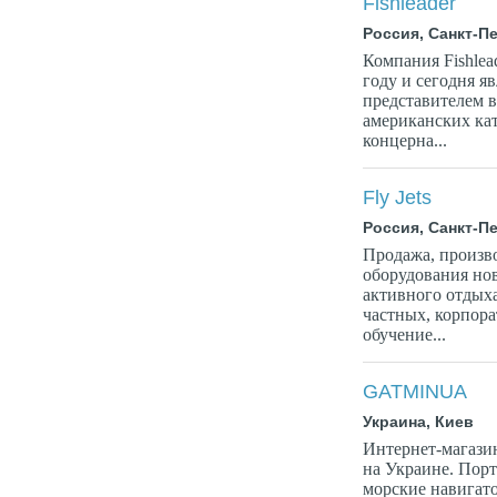
Fishleader
Россия, Санкт-П
Компания Fishlea
году и сегодня я
представителем в
американских ка
концерна...
Fly Jets
Россия, Санкт-П
Продажа, произв
оборудования нов
активного отдыха
частных, корпор
обучение...
GATMINUA
Украина, Киев
Интернет-магази
на Украине. Пор
морские навигато