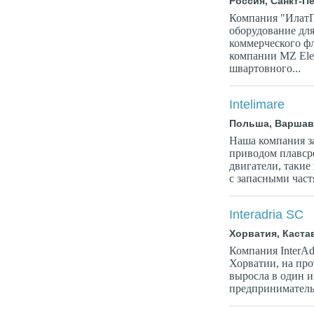
Россия, Санкт-П
Компания "ИлатГр
оборудование для 
коммерческого ф
компании MZ Elec
швартовного...
Intelimare
Польша, Варшав
Наша компания з
приводом плавср
двигатели, такие 
с запасными част
Interadria SC
Хорватия, Каста
Компания InterAd
Хорватии, на пр
выросла в один и
предпринимательс