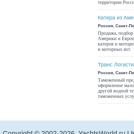
территории Росси
Катера из Аме
Россия, Санкт-П
Продажа, подбор 
Aмерики и Европ
катеров и моторн
и моторных яхт.
Транс Логисти
Россия, Санкт-П
Таможенный пред
оформление малом
другой водной те
таможенных услуг
Copyright © 2002-2026. YachtsWorld.ru Lt