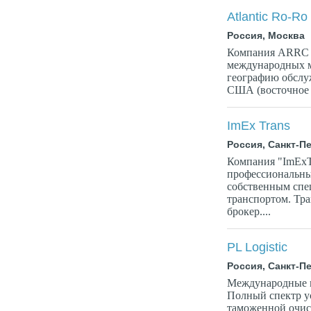
Atlantic Ro-Ro 
Россия, Москва
Компания ARRC L
международных м
географию обслу
США (восточное 
ImEx Trans
Россия, Санкт-П
Компания "ImExTr
профессиональны
собственным сп
транспортом. Тр
брокер....
PL Logistic
Россия, Санкт-П
Международные м
Полный спектр у
таможенной очист