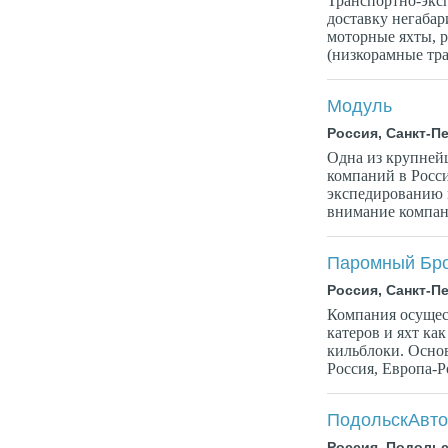
Транспортно-экс
доставку негабар
моторные яхты, 
(низкорамные тра
Модуль
Россия, Санкт-П
Одна из крупней
компаний в Росси
экспедированию 
внимание компани
Паромный Бр
Россия, Санкт-П
Компания осущес
катеров и яхт ка
кильблоки. Осно
Россия, Европа-Р
ПодольскАвто
Россия, Подольс