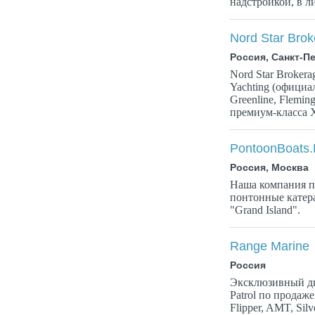
надстройкой, в ли
Nord Star Bro
Россия, Санкт-П
Nord Star Brokera
Yachting (официал
Greenline, Flemin
премиум-класса X
PontoonBoats
Россия, Москва
Наша компания п
понтонные катера
"Grand Island".
Range Marine
Россия
Эксклюзивный ди
Patrol по продаже
Flipper, AMT, Silv