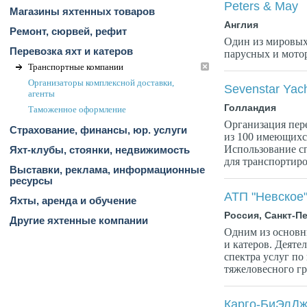
Peters & May
Магазины яхтенных товаров
Англия
Ремонт, сюрвей, рефит
Один из мировых 
Перевозка яхт и катеров
парусных и мотор
Транспортные компании
Организаторы комплексной доставки,
Sevenstar Yach
агенты
Голландия
Таможенное оформление
Организация пер
Страхование, финансы, юр. услуги
из 100 имеющихс
Использование с
Яхт-клубы, стоянки, недвижимость
для транспортиро
Выставки, реклама, информационные
ресурсы
АТП "Невское
Яхты, аренда и обучение
Россия, Санкт-П
Другие яхтенные компании
Одним из основны
и катеров. Деяте
спектра услуг по
тяжеловесного гр
Карго-БиЭлД