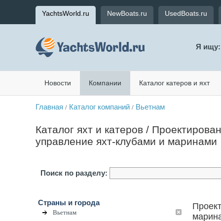
YachtsWorld.ru
NewBoats.ru
UsedBoats.ru
Я ищу:
Новости
Компании
Каталог катеров и яхт
Главная
Каталог компаний
Вьетнам
/
/
Каталог яхт и катеров / Проектирова
управление яхт-клубами и маринами
Поиск по разделу:
Страны и города
Проект
Вьетнам
марина