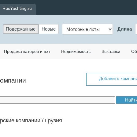
RusYachting.ru
Подержанные
Новые
Длина
Продажа катеров и яхт
Недвижимость
Выставки
Об
Добавить компан
 компании
рские компании / Грузия