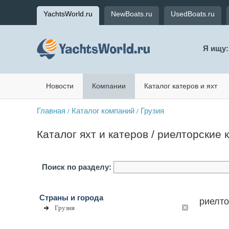
YachtsWorld.ru
NewBoats.ru
UsedBoats.ru
Я ищу:
Новости
Компании
Каталог катеров и яхт
Главная
Каталог компаний
Грузия
/
/
Каталог яхт и катеров / риелторские
Поиск по разделу:
Страны и города
риелто
Грузия