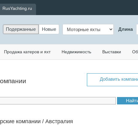
RusYachting.ru
Подержанные
Новые
Длина
Продажа катеров и яхт
Недвижимость
Выставки
Об
Добавить компан
 компании
рские компании / Австралия