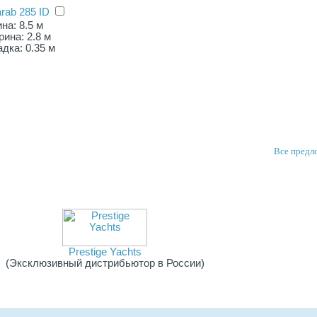
rab 285 ID
на: 8.5 м
ина: 2.8 м
дка: 0.35 м
Все предл
Prestige Yachts
(Эксклюзивный дистрибьютор в России)