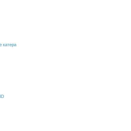
е катера
ID