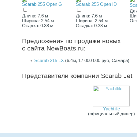
Scarab 255 Open G
Scarab 255 Open ID
Sca
Дли
Длина: 7.6 м
Длина: 7.6 м
Шир
Ширина: 2.54 м
Ширина: 2.54 м
Оса
Осадка: 0.38 м
Осадка: 0.38 м
Предложения по продаже новых
с сайта NewBoats.ru:
Scarab 215 LX
(6.4м, 17 000 000 руб, Самара)
Представители компании
Scarab Jet
Yachtlife
(официальный дилер)