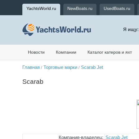
YachtsWorld.ru
NewBoats.ru
UsedBoats.ru
Я ищу:
Новости
Компании
Каталог катеров и яхт
Главная
Торговые марки
Scarab Jet
/
/
Scarab
Компания-владелец:
Scarab Jet