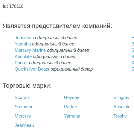
Id:
178110
Является представителем компаний:
Jeanneau
официальный дилер
H
Yamaha
официальный дилер
B
Mercury Marine
официальный дилер
S
Absolute
официальный дилер
B
Parker
официальный дилер
X
Quicksilver Boats
официальный дилер
S
Торговые марки:
Scarab
Heyday
Stingray
Suzumar
Parker
Absolute
Mercury
Yamaha
Trophy
Jeanneau