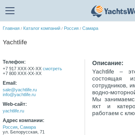
Главная
Каталог компаний
Россия
Самара
/
/
/
Yachtlife
Телефон:
Описание:
+7 917 XXX-XX-XX
смотреть
Yachtlife – э
+7 800 XXX-XX-XX
состоящая и
Email:
сотрудников, 
sale@yachtlife.ru
водно-моторно
info@yachtlife.ru
Мы занимаемс
Web-сайт:
яхт и катеро
yachtlife.ru
работаем с клю
Адрес компании:
Россия
,
Самара
ул. Белорусская, 71