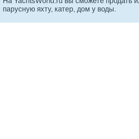
На YachtsWorld.ru вы сможете продать 
парусную яхту, катер, дом у воды.