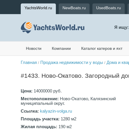
YachtsWorld.ru
NewBoats.ru
UsedBoats.ru
Я ищу:
Новости
Компании
Каталог катеров и яхт
Главная
Продажа недвижимости у воды
Дома и ква
/
/
#1433. Ново-Окатово. Загородный дом
Цена:
14000000 руб.
Местоположение:
Ново-Окатово, Калязинский
муниципальный округ.
Ссылка:
kalyazin-volga.ru
Площадь участка:
1280 м2
Жилая площадь:
190 м2