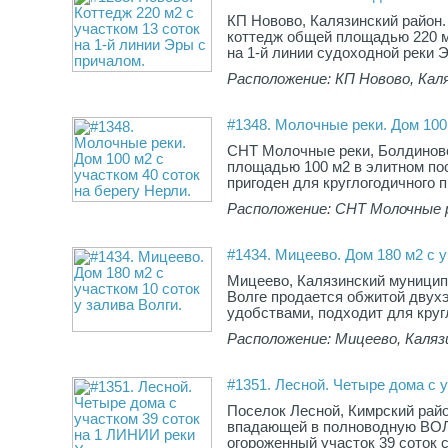
КП Новово, Калязинский район.
коттедж общей площадью 220 м
на 1-й линии судоходной реки Эр
Расположение: КП Новово, Каля
#1348. Молочные реки. Дом 100 
СНТ Молочные реки, Болдинов
площадью 100 м2 в элитном пос
пригоден для круглогодичного п
Расположение: СНТ Молочные р
#1434. Мицеево. Дом 180 м2 с у
Мицеево, Калязинский муницип
Волге продается обжитой двух
удобствами, подходит для круг
Расположение: Мицеево, Каляз
#1351. Лесной. Четыре дома с 
Поселок Лесной, Кимрский райо
впадающей в полноводную ВОЛГ
огороженный участок 39 соток 