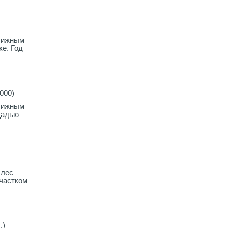
стижным
е. Год
000)
стижным
щадью
Плес
частком
.)