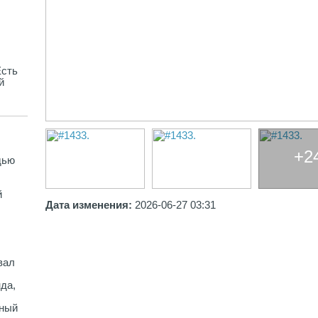
Есть
й
+2
дью
й
Дата изменения:
2026-06-27 03:31
вал
нда,
ьный