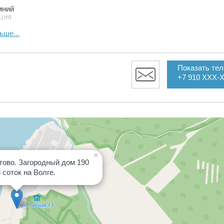
мний
ация
ьше...
а. Все
афета.
Показать те
+7 910 XXX-
и
асток
ю
×
тово. Загородный дом 190
 соток на Волге.
сть
й
от 2
вню