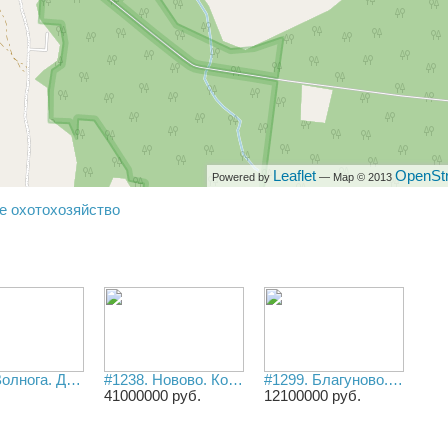
ся
дыха
а
Leaflet
OpenSt
Powered by
— Map © 2013
е охотохозяйство
#1423. Волнога. Дом 70 м2 с участком 11 соток на берегу Нерли/Волнушки.
#1238. Новово. Коттедж 220 м2 с участком 13 соток на 1-й линии Эры с причалом.
#1299. Благуново. Дом 130 м2 на участке 14 соток с пляжем и причалом на берегу Эры.
41000000 руб.
12100000 руб.