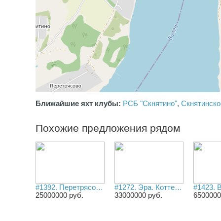
окружает чистейший сосновый лес, который начинает
сразу за участком. Здесь лесопарковая зона дома от
Фонвизино переходит в лесной массив, который
раскинулся на многие километры вдоль берега Волги.
Выгодное расположение. Деревня жилая. До Калязин
около 12 км. От МКАД 180 км.
Ближайшие яхт клубы:
РСБ "Скнятино"
,
Скнятинско
Похожие предложения рядом
#1392. Перетрясово. Барнхаус 94 м2 на участке 14 соток с ПРИЧАЛОМ на берегу Волги.
#1272. Эра. Коттедж 219 м2 с участком 30 соток в элитном КП на берегу Эры.
25000000 руб.
33000000 руб.
6500000