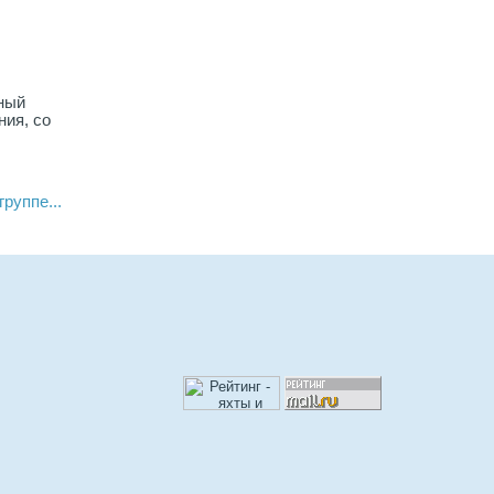
ный
ния, со
руппе...