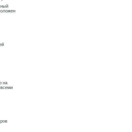
вный
положен
ей
р на
 всеми
тров