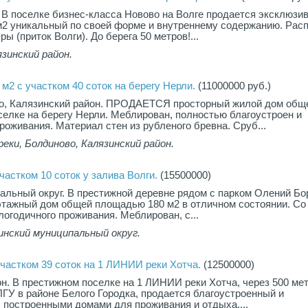
 В поселке бизнес-класса Новово на Волге продается эксклюзи
2 уникальный по своей форме и внутреннему содержанию. Рас
ы (приток Волги). До берега 50 метров!...
зинский район.
м2 с участком 40 соток на берегу Нерли.
(11000000 руб.)
о, Калязинский район. ПРОДАЕТСЯ просторный жилой дом общ
елке на берегу Нерли. Меблирован, полностью благоустроен и
роживания. Материал стен из рубленого бревна. Сруб...
еки, Болдиново, Калязинский район.
частком 10 соток у залива Волги.
(15500000)
альный округ. В престижной деревне рядом с парком Олений Бо
этажный дом общей площадью 180 м2 в отличном состоянии. Со
логодичного проживания. Меблирован, с...
инский муниципальный округ.
участком 39 соток на 1 ЛИНИИ реки Хотча.
(12500000)
н. В престижном поселке на 1 ЛИНИИ реки Хотча, через 500 ме
У в районе Белого Городка, продается благоустроенный и
с построенными домами для проживания и отдыха....