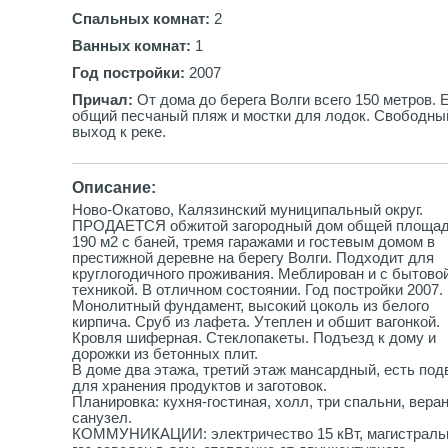
Спальных комнат:
2
Ванных комнат:
1
Год постройки:
2007
Причал:
От дома до берега Волги всего 150 метров. 
общий песчаный пляж и мостки для лодок. Свободны
выход к реке.
Описание:
Ново-Окатово, Калязинский муниципальный округ.
ПРОДАЕТСЯ обжитой загородный дом общей площа
190 м2 с баней, тремя гаражами и гостевым домом в
престижной деревне на берегу Волги. Подходит для
круглогодичного проживания. Меблирован и с бытово
техникой. В отличном состоянии. Год постройки 2007.
Монолитный фундамент, высокий цоколь из белого
кирпича. Сруб из лафета. Утеплен и обшит вагонкой.
Кровля шиферная. Стеклопакеты. Подъезд к дому и
дорожки из бетонных плит.
В доме два этажа, третий этаж мансардный, есть под
для хранения продуктов и заготовок.
Планировка: кухня-гостиная, холл, три спальни, вера
санузел.
КОММУНИКАЦИИ: электричество 15 кВт, магистрал