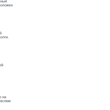
вный
положен
й
олги.
ей
р на
 всеми