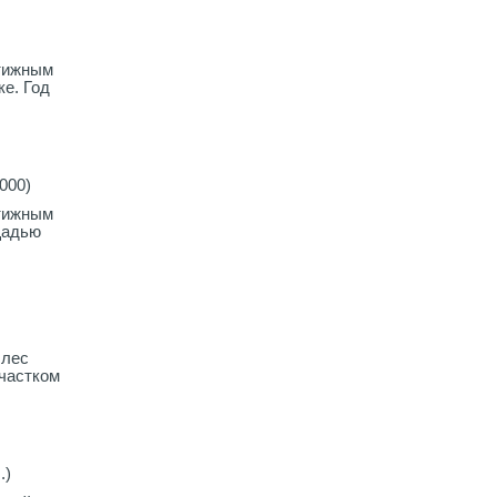
стижным
е. Год
000)
стижным
щадью
Плес
частком
.)