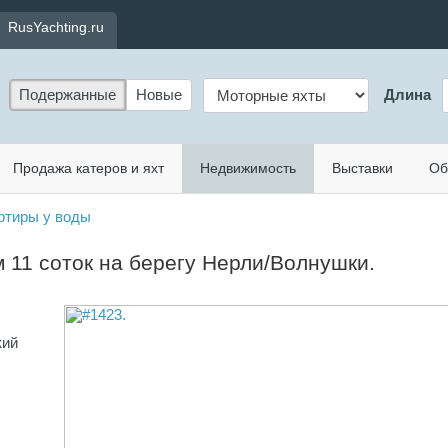
RusYachting.ru
Подержанные
Новые
Длина
Продажа катеров и яхт
Недвижимость
Выставки
Об
ртиры у воды
м 11 соток на берегу Нерли/Волнушки.
кий