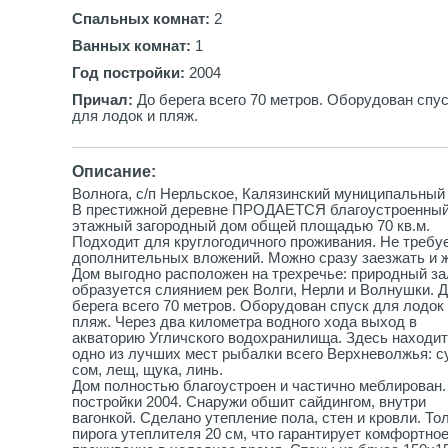
Спальных комнат:
2
Ванных комнат:
1
Год постройки:
2004
Причал:
До берега всего 70 метров. Оборудован спу
для лодок и пляж.
Описание:
Волнога, с/п Нерльское, Калязинский муниципальный 
В престижной деревне ПРОДАЕТСЯ благоустроенный
этажный загородный дом общей площадью 70 кв.м.
Подходит для круглогодичного проживания. Не требу
дополнительных вложений. Можно сразу заезжать и ж
Дом выгодно расположен на трехречье: природный за
образуется слиянием рек Волги, Нерли и Волнушки. 
берега всего 70 метров. Оборудован спуск для лодок
пляж. Через два километра водного хода выход в
акваторию Угличского водохранилища. Здесь находи
одно из лучших мест рыбалки всего Верхневолжья: с
сом, лещ, щука, линь.
Дом полностью благоустроен и частично меблирован.
постройки 2004. Снаружи обшит сайдингом, внутри
вагонкой. Сделано утепление пола, стен и кровли. Т
пирога утеплителя 20 см, что гарантирует комфортно