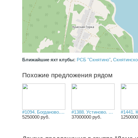
Возможен торг при осмотре.
Ближайшие яхт клубы:
РСБ "Скнятино"
,
Скнятинско
Похожие предложения рядом
#1094. Богданово. Дом 100 м2 с участком 17 соток у реки Нерль.
#1388. Устиново. Дом 715 м2 с участком 30 соток на 1-й линии Нерли.
5250000 руб.
37000000 руб.
1250000