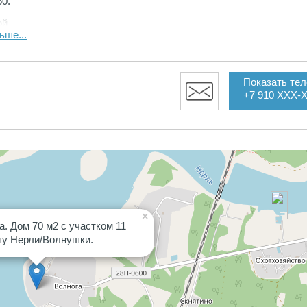
0.
ой
ка.
ьше...
рыты
 м2,
Показать те
+7 910 XXX-
,
(печь-
тик на
мли
а
ую
×
 или
а. Дом 70 м2 с участком 11
егу Нерли/Волнушки.
и
танция
До
е или