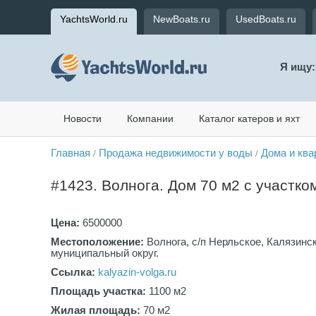
YachtsWorld.ru
NewBoats.ru
UsedBoats.ru
Я ищу:
Новости
Компании
Каталог катеров и яхт
Главная
Продажа недвижимости у воды
Дома и ква
/
/
#1423. Волнога. Дом 70 м2 с участко
Цена:
6500000
Местоположение:
Волнога, с/п Нерльское, Калязинс
муниципальный округ.
Ссылка:
kalyazin-volga.ru
Площадь участка:
1100 м2
Жилая площадь:
70 м2