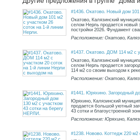
Другие предложения в группе "Дома и
#1436. Окатово. Новый дом 101 
Окатово, Калязинский муницип
селом Нерль продается новый 
постройки 2026. Фундамент свай
Расположение: Окатово, Каляз
#1437. Окатово. ДОМ 114 м2 с у
Окатово, Калязинский муницип
селом Нерль продается загор
114 м2 со своим выходом к рек
Расположение: Окатово, Каляз
#1441. Юряхино. Загородный до
Юряхино, Калязинский муницип
продается большой уютный заг
43 сотки и благоустроенной зон
Расположение: Юряхино, Каляз
#1238. Новово. Коттедж 220 м2 