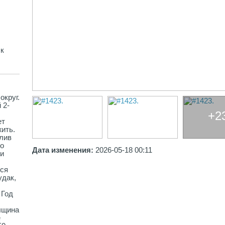
ск
округ.
 2-
+2
ет
ить.
лив
До
Дата изменения:
2026-05-18 00:11
 и
тся
удак,
 Год
олщина
е