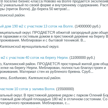
 В поселке бизнес-класса Новово на Волге продается эксклюзи
2 уникальный по своей форме и внутреннему содержанию. Рас
ы (приток Волги). До берега 50 метров!...
зинский район.
й дом 190 м2 с участком 13 соток на Волге.
(14000000 руб.)
униципальный округ. ПРОДАЕТСЯ обжитой загородный дом обще
я гаражами и гостевым домом в престижной деревне на берегу В
проживания. Меблирован и с бытовой техникой. В...
Калязинский муниципальный округ.
м2 с участком 40 соток на берегу Нерли.
(11000000 руб.)
о, Калязинский район. ПРОДАЕТСЯ просторный жилой дом общ
елке на берегу Нерли. Меблирован, полностью благоустроен и
роживания. Материал стен из рубленого бревна. Сруб...
еки, Болдиново, Калязинский район.
частком 10 соток у залива Волги.
(15500000)
альный округ. В престижной деревне рядом с парком Олений Бо
этажный дом общей площадью 180 м2 в отличном состоянии. Со
логодичного проживания. Меблирован, с...