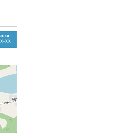
лефон
XX-XX