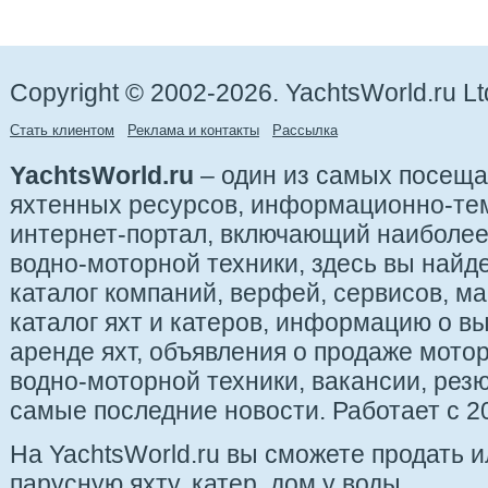
Copyright © 2002-2026. YachtsWorld.ru Lt
Стать клиентом
Реклама и контакты
Рассылка
YachtsWorld.ru
– один из самых посещ
яхтенных ресурсов, информационно-те
интернет-портал, включающий наиболе
водно-моторной техники, здесь вы найде
каталог компаний, верфей, сервисов, ма
каталог яхт и катеров, информацию о вы
аренде яхт, объявления о продаже мотор
водно-моторной техники, вакансии, рез
самые последние новости. Работает с 20
На YachtsWorld.ru вы сможете продать 
парусную яхту, катер, дом у воды.