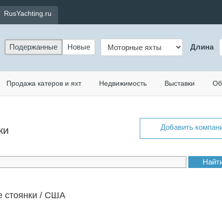
RusYachting.ru
Подержанные
Новые
Длина
Продажа катеров и яхт
Недвижимость
Выставки
Об
Добавить компан
ки
 стоянки / США