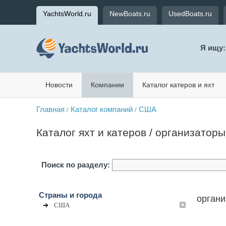
YachtsWorld.ru
NewBoats.ru
UsedBoats.ru
Я ищу:
Новости
Компании
Каталог катеров и яхт
Главная
Каталог компаний
США
/
/
Каталог яхт и катеров / организатор
Поиск по разделу:
Страны и города
органи
США