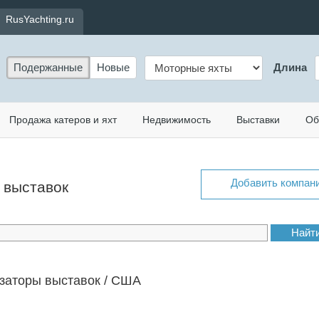
RusYachting.ru
Подержанные
Новые
Длина
Продажа катеров и яхт
Недвижимость
Выставки
Об
Добавить компан
ы выставок
заторы выставок / США