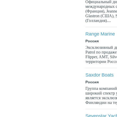
Официальный ди
международных с
(Франция), Jeann
Glastron (США), S
(Голландия)....
Range Marine
Россия
Эксклюзивный ди
Patrol по продаже
Flipper, AMT, Silv
территории Росси
Saxdor Boats
Россия
Группа компаний
широкий спектр 
является эксклю
Финляндии на тер
Sevenstar Yach