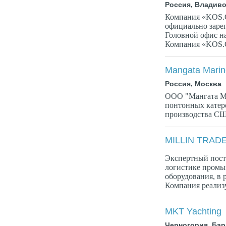
Россия, Владиво
Компания «KOS.C
официально зарег
Головной офис на
Компания «KOS.C
Mangata Mari
Россия, Москва
ООО "Мангата М
понтонных кате
производства С
MILLIN TRAD
Экспертный пост
логистике промы
оборудования, в
Компания реализу
MKT Yachting
Черногория, Бар