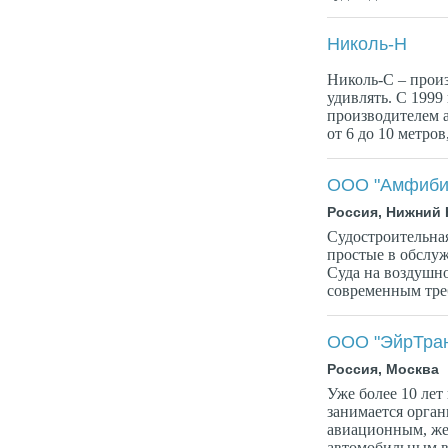
Николь-Н
Николь-С – произ
удивлять. С 1999
производителем 
от 6 до 10 метров
ООО "Амфибий
Россия, Нижний
Судостроительна
простые в обслу
Суда на воздушн
современным треб
ООО "ЭйрТран
Россия, Москва
Уже более 10 ле
занимается орган
авиационным, же
автомобильным в