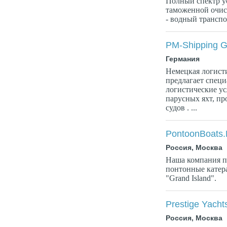
Полный спектр у
таможенной очист
- водный транспор
PM-Shipping 
Германия
Немецкая логист
предлагает спец
логистические ус
парусных яхт, п
судов . ...
PontoonBoats
Россия, Москва
Наша компания п
понтонные катера
"Grand Island".
Prestige Yacht
Россия, Москва