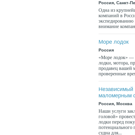
Россия, Санкт-П
Одна из крупней
компаний в Росси
экспедированию 
внимание компани
Море лодок
Россия
«Море лодок» — 
лодки, мотора, п
продавец вашей 
проверенные врем
Независимый 
маломерным 
Россия, Москва
Наши услуги закл
головой» провес
лодки перед пок
потенциального 
судна для...