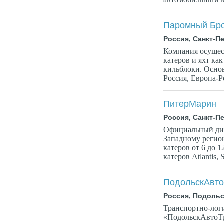
Паромный Бр
Россия, Санкт-П
Компания осущес
катеров и яхт ка
кильблоки. Осно
Россия, Европа-Р
ПитерМарин
Россия, Санкт-П
Официальный диле
Западному регион
катеров от 6 до 
катеров Atlantis, S
ПодольскАвто
Россия, Подольс
Транспортно-лог
«ПодольскАвтоТр