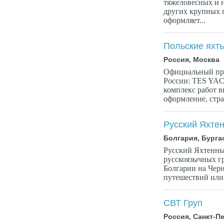
тяжеловесных и н
других крупных 
оформляет...
Польские яхт
Россия, Москва
Официальный пре
России: TES YAC
комплекс работ в
оформление, стра
Русский Яхте
Болгария, Бурга
Русский Яхтенны
русскоязычных г
Болгарии на Чер
путешествий или 
СВТ Груп
Россия, Санкт-П