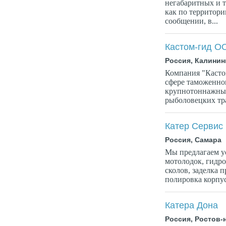
негабаритных и т
как по территори
сообщении, в...
Кастом-гид О
Россия, Калинин
Компания "Кастом
сфере таможенног
крупнотоннажных 
рыболовецких трау
Катер Сервис
Россия, Самара
Мы предлагаем ус
мотолодок, гидро
сколов, заделка 
полировка корпус
Катера Дона
Россия, Ростов-