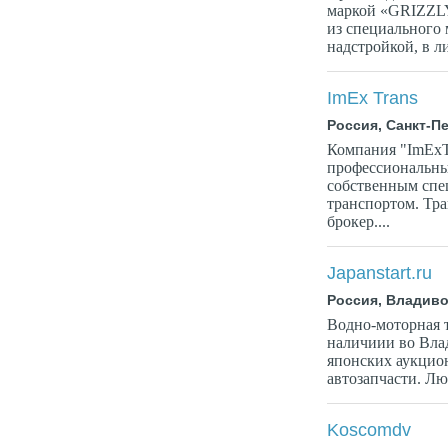
маркой «GRIZZLY
из специального
надстройкой, в ли
ImEx Trans
Россия, Санкт-П
Компания "ImExTr
профессиональны
собственным сп
транспортом. Тр
брокер....
Japanstart.ru
Россия, Владиво
Водно-моторная т
наличиии во Вла
японских аукцио
автозапчасти. Лю
Koscomdv