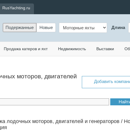
RusYachting.ru
Подержанные
Новые
Длина
Продажа катеров и яхт
Недвижимость
Выставки
Об
очных моторов, двигателей
Добавить компан
а лодочных моторов, двигателей и генераторов / Н
дия