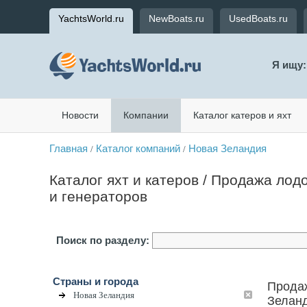
YachtsWorld.ru
NewBoats.ru
UsedBoats.ru
Я ищу:
Новости
Компании
Каталог катеров и яхт
Главная
Каталог компаний
Новая Зеландия
/
/
Каталог яхт и катеров / Продажа лод
и генераторов
Поиск по разделу:
Страны и города
Продаж
Новая Зеландия
Зелан