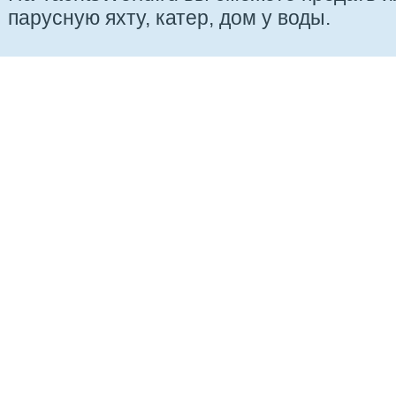
парусную яхту, катер, дом у воды.