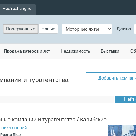
RusYachting.ru
Подержанные
Новые
Длина
Продажа катеров и яхт
Недвижимость
Выставки
Об
Добавить компан
омпании и турагентства
ные компании и турагентства / Карибские
приключений
 Puerto Rico