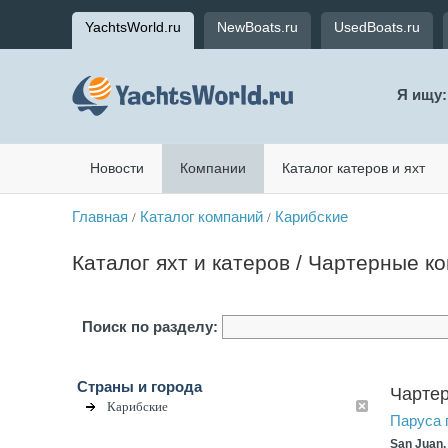
YachtsWorld.ru
NewBoats.ru
UsedBoats.ru
Я ищу:
Новости
Компании
Каталог катеров и яхт
Главная
Каталог компаний
Карибские
/
/
Каталог яхт и катеров / Чартерные к
Поиск по разделу:
Страны и города
Чартер
Карибские
Паруса 
San Juan,