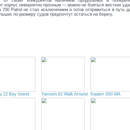
ся от своих конкурентов наличием продольных и попереч
ют корпус невероятно прочным — можно не бояться жестких уд
 700 Patrol не стал исключением и готов отправиться в путь 
льших по размеру судов предпочтут остаться на берегу.
y 22 Bay Island
Yamarin 62 Walk Around
Корвет 600 WA