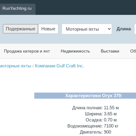
RusYachting.ru
Подержанные
Новые
Длина
Продажа катеров и яхт
Недвижимость
Выставки
Об
моторные яхты
Компании Gulf Craft Inc.
/
Характеристики Oryx 379:
Длина полная:
11.55 м
Ширина:
3.65 м
Осадка:
0.70 м
Водоизмещение:
7100 кг
Двигатель:
900