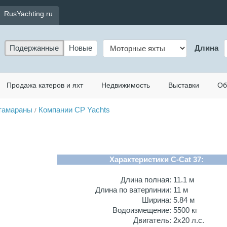
RusYachting.ru
Подержанные
Новые
Длина
Продажа катеров и яхт
Недвижимость
Выставки
Об
тамараны
Компании CP Yachts
/
Характеристики C-Cat 37:
Длина полная:
11.1 м
Длина по ватерлинии:
11 м
Ширина:
5.84 м
Водоизмещение:
5500 кг
Двигатель:
2х20 л.с.