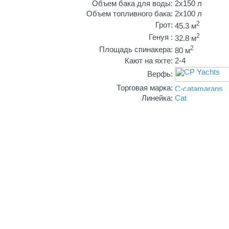
Объем бака для воды:
2х150 л
Объем топливного бака:
2х100 л
2
Грот:
45.3 м
2
Генуя :
32.8 м
2
Площадь спинакера:
80 м
Кают на яхте:
2-4
Верфь:
Торговая марка:
Линейка:
Cat