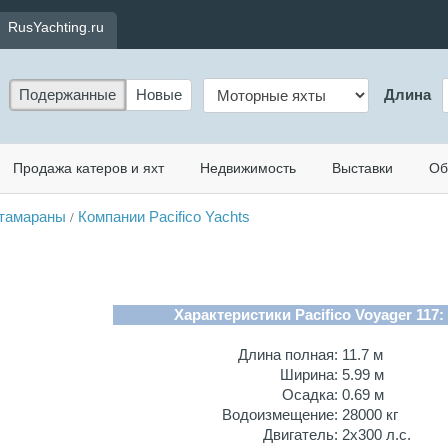
RusYachting.ru
Подержанные
Новые
Длина
Продажа катеров и яхт
Недвижимость
Выставки
Об
тамараны
Компании Pacifico Yachts
/
Характеристики Pacifico Voyager 117:
Длина полная:
11.7 м
Ширина:
5.99 м
Осадка:
0.69 м
Водоизмещение:
28000 кг
Двигатель:
2x300 л.с.