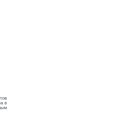
тов
за в
ным