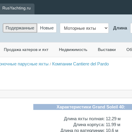
RusYachting.ru
Подержанные
Новые
Длина
Продажа катеров и яхт
Недвижимость
Выставки
Об
гоночные парусные яхты
Компании Cantiere del Pardo
/
Характеристики Grand Soleil 40:
Длина яхты полная:
12.29 м
Длина корпуса:
11.99 м
Длина по ватерлинии:
10.6 м