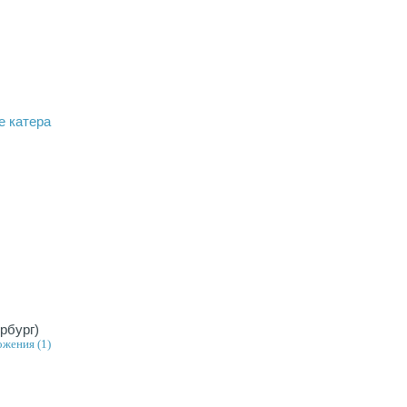
е катера
ербург)
ожения (1)