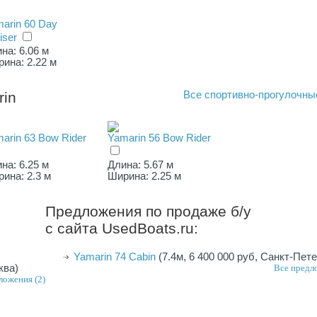
arin 60 Day
iser
на: 6.06 м
ина: 2.22 м
rin
Все
спортивно-прогулочны
arin 63 Bow Rider
Yamarin 56 Bow Rider
на: 6.25 м
Длина: 5.67 м
ина: 2.3 м
Ширина: 2.25 м
Предложения по продаже б/у
с сайта UsedBoats.ru:
Yamarin 74 Cabin
(7.4м, 6 400 000 руб, Санкт-Пет
ква)
Все предл
ложения (2)