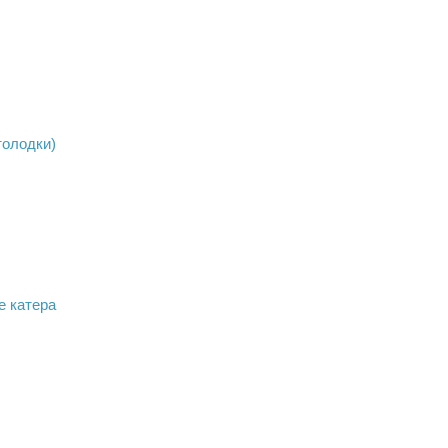
толодки)
е катера