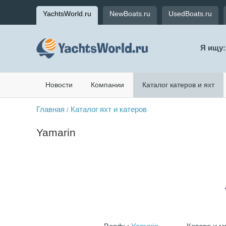
YachtsWorld.ru
NewBoats.ru
UsedBoats.ru
Я ищу:
Новости
Компании
Каталог катеров и яхт
Главная
Каталог яхт и катеров
/
Yamarin