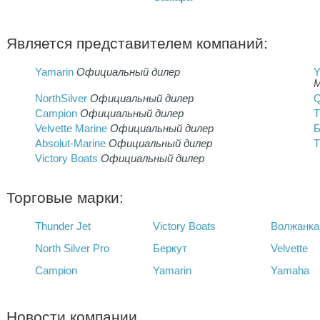
Является представителем компаний:
Yamarin
Официальный дилер
М
NorthSilver
Официальный дилер
Q
Campion
Официальный дилер
T
Velvette Marine
Официальный дилер
Б
Absolut-Marine
Официальный дилер
T
Victory Boats
Официальный дилер
Торговые марки:
Thunder Jet
Victory Boats
Волжанка
North Silver Pro
Беркут
Velvette
Campion
Yamarin
Yamaha
Новости компании