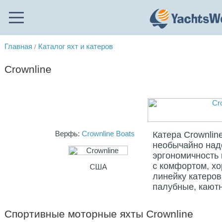
Главная
Каталог яхт и катеров
/
Crownline
Верфь:
Crownline Boats
Катера Crownlin
необычайно над
эргономичность 
с комфортом, х
США
линейку катеров
палубные, каютны
Спортивные моторные яхты Crownline