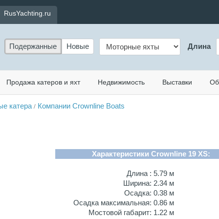
RusYachting.ru
Подержанные
Новые
Длина
Продажа катеров и яхт
Недвижимость
Выставки
Об
ые катера
Компании Crownline Boats
/
Характеристики Crownline 19 XS:
Длина :
5.79 м
Ширина:
2.34 м
Осадка:
0.38 м
Осадка максимальная:
0.86 м
Мостовой габарит:
1.22 м