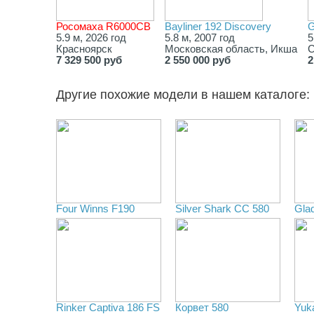
Росомаха R6000СВ
Bayliner 192 Discovery
G
5.9 м, 2026 год
5.8 м, 2007 год
5
Красноярск
Московская область, Икша
С
7 329 500 руб
2 550 000 руб
2
Другие похожие модели в нашем каталоге:
Four Winns F190
Silver Shark CC 580
Gla
Rinker Captiva 186 FS
Корвет 580
Yuk