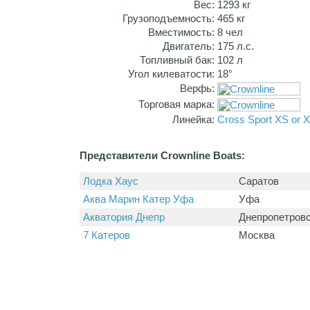
Вес:
1293 кг
Грузоподъемность:
465 кг
Вместимость:
8 чел
Двигатель:
175 л.с.
Топливный бак:
102 л
Угол килеватости:
18°
Верфь:
Торговая марка:
Линейка:
Cross Sport XS or 
Представители Crownline Boats:
Лодка Хаус
Саратов
Аква Марин Катер Уфа
Уфа
Акватория Днепр
Днепропетров
7 Катеров
Москва