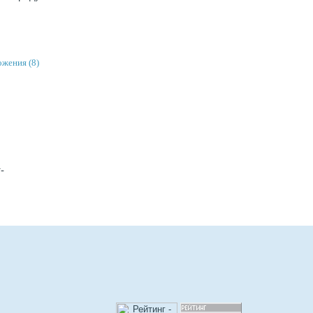
ожения (8)
-