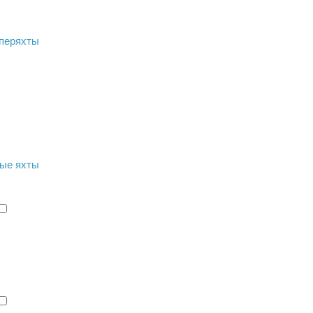
перяхты
ые яхты