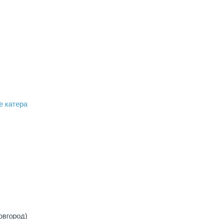
е катера
овгород)