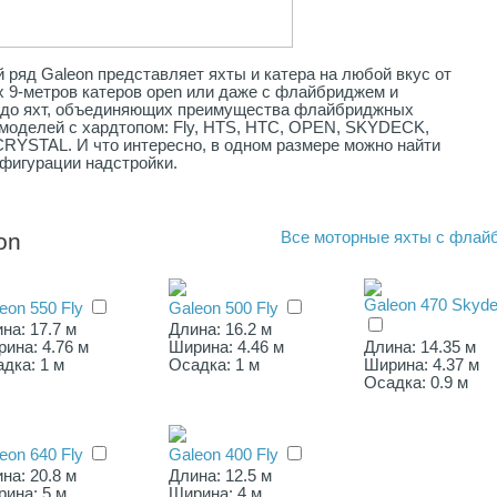
ряд Galeon представляет яхты и катера на любой вкус от
 9-метров катеров open или даже с флайбриджем и
 до яхт, объединяющих преимущества флайбриджных
моделей с хардтопом: Fly, HTS, HTC, OPEN, SKYDECK,
YSTAL. И что интересно, в одном размере можно найти
фигурации надстройки.
on
Все
моторные яхты с флай
Galeon 470 Skyd
eon 550 Fly
Galeon 500 Fly
на: 17.7 м
Длина: 16.2 м
ина: 4.76 м
Ширина: 4.46 м
Длина: 14.35 м
дка: 1 м
Осадка: 1 м
Ширина: 4.37 м
Осадка: 0.9 м
eon 640 Fly
Galeon 400 Fly
на: 20.8 м
Длина: 12.5 м
ина: 5 м
Ширина: 4 м