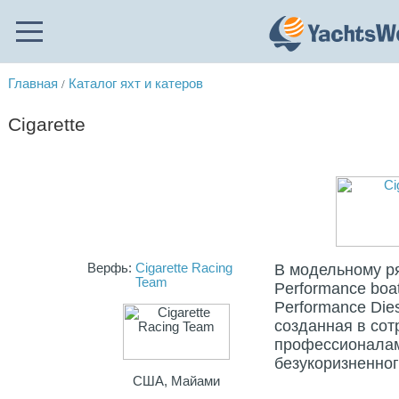
Главная
Каталог яхт и катеров
/
Cigarette
Верфь:
Cigarette Racing
В модельному ря
Team
Performance boat
Performance Dies
созданная в сот
профессионалам
безукоризненног
США, Майами