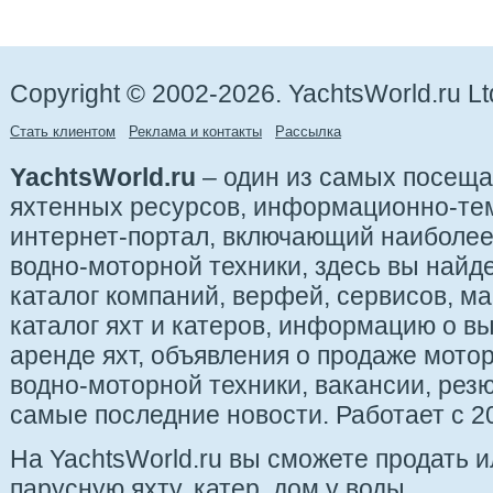
Copyright © 2002-2026. YachtsWorld.ru Lt
Стать клиентом
Реклама и контакты
Рассылка
YachtsWorld.ru
– один из самых посещ
яхтенных ресурсов, информационно-те
интернет-портал, включающий наиболе
водно-моторной техники, здесь вы найде
каталог компаний, верфей, сервисов, ма
каталог яхт и катеров, информацию о вы
аренде яхт, объявления о продаже мотор
водно-моторной техники, вакансии, рез
самые последние новости. Работает с 20
На YachtsWorld.ru вы сможете продать 
парусную яхту, катер, дом у воды.