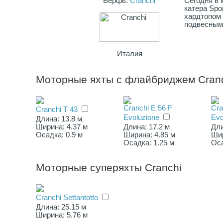
Верфь:
Cranchi
Сегодня в 
катера Spo
хардтопом 
подвесным 
Италия
Моторные яхты с флайбриджем Cran
Cranchi E 56 F
Cra
Cranchi T 43
Evoluzione
Evo
Длина: 13.8 м
Ширина: 4.37 м
Длина: 17.2 м
Дли
Осадка: 0.9 м
Ширина: 4.85 м
Шир
Осадка: 1.25 м
Оса
Моторные суперяхты Cranchi
Cranchi Settantotto
Длина: 25.15 м
Ширина: 5.76 м