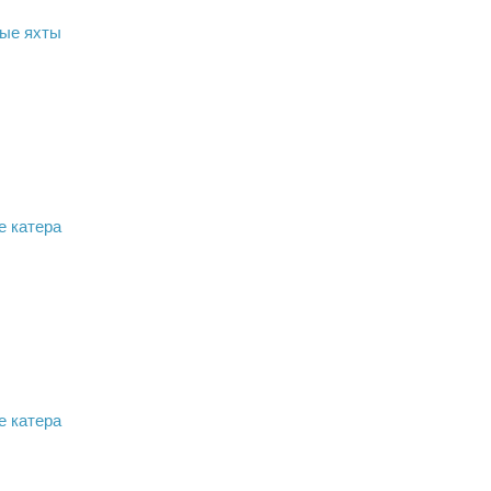
ые яхты
е катера
е катера