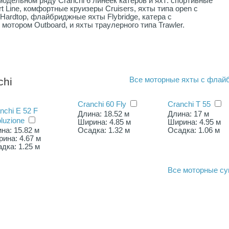
модельном ряду Cranchi 6 линеек катеров и яхт: спортивные
rt Line, комфортные круизеры Cruisers, яхты типа open с
Hardtop, флайбриджные яхты Flybridge, катера с
мотором Outboard, и яхты траулерного типа Trawler.
chi
Все
моторные яхты с флай
Cranchi 60 Fly
Cranchi T 55
nchi E 52 F
Длина: 18.52 м
Длина: 17 м
luzione
Ширина: 4.85 м
Ширина: 4.95 м
на: 15.82 м
Осадка: 1.32 м
Осадка: 1.06 м
ина: 4.67 м
дка: 1.25 м
Все
моторные су