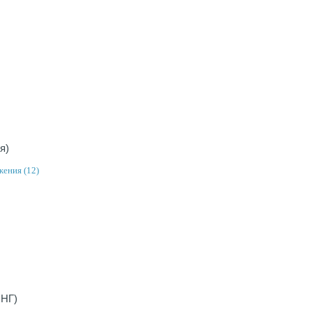
я)
жения (12)
СНГ)