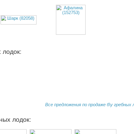
 лодок:
Все предложения по продаже б\у гребных л
ных лодок: