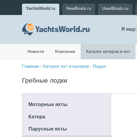
YachtsWorld.ru
NewBoats.ru
UsedBoats.ru
Я ищу:
Новости
Компании
Каталог катеров и яхт
Главная
Каталог яхт и катеров
Лодки
/
/
Гребные лодки
Моторные яхты
Катера
Парусные яхты