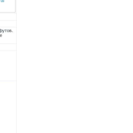
футов.
е