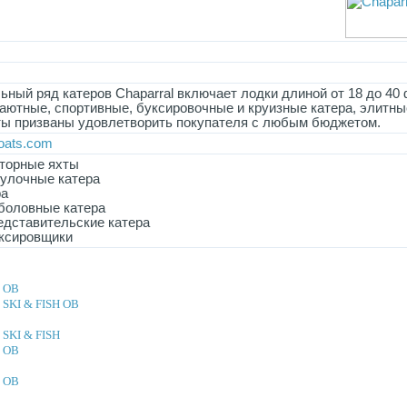
ный ряд катеров Chaparral включает лодки длиной от 18 до 40 
аютные, спортивные, буксировочные и круизные катера, элитны
ты призваны удовлетворить покупателя с любым бюджетом.
oats.com
торные яхты
гулочные катера
ра
боловные катера
едставительские катера
ксировщики
I OB
I SKI & FISH OB
I SKI & FISH
I OB
I OB