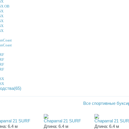
SX
SSX OB
SX
SX
SX
SX
SX
unCoast
unCoast
URF
URF
URF
URF
OSX
OSX
одства(65)
Все
спортивные букси
parral 21 SURF
Chaparral 21 SURF
Chaparral 21 SU
на: 6.4 м
Длина: 6.4 м
Длина: 6.4 м