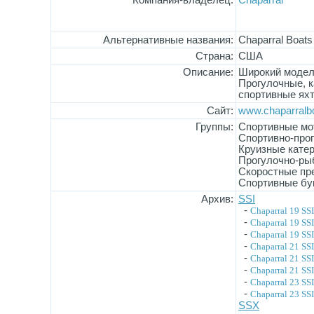
Компания-владелец:
Chaparral
Альтернативные названия:
Chaparral Boats
Страна:
США
Описание:
Широкий модель
Прогулочные, к
спортивные ях
Сайт:
www.chaparralb
Группы:
Спортивные мо
Спортивно-про
Круизные кате
Прогулочно-ры
Скоростные пр
Спортивные бу
Архив:
SSI
-
Chaparral 19 SSI
-
Chaparral 19 SS
-
Chaparral 19 SS
-
Chaparral 21 SSI
-
Chaparral 21 SS
-
Chaparral 21 SS
-
Chaparral 23 SSI
-
Chaparral 23 SS
SSX