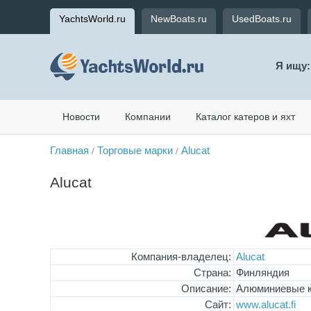
YachtsWorld.ru
NewBoats.ru
UsedBoats.ru
Я ищу:
Новости
Компании
Каталог катеров и яхт
Главная
Торговые марки
Alucat
/
/
Alucat
Компания-владелец:
Alucat
Страна:
Финляндия
Описание:
Алюминиевые к
Сайт:
www.alucat.fi