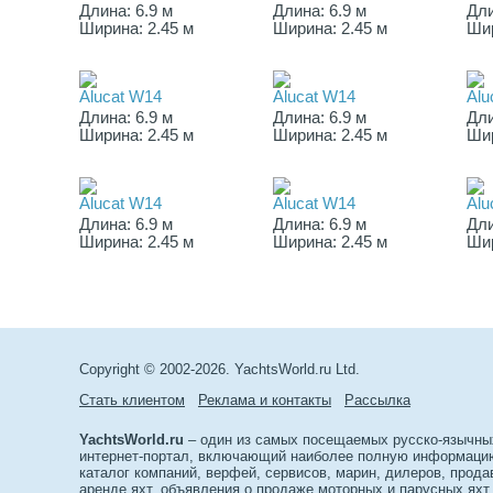
Длина: 6.9 м
Длина: 6.9 м
Дли
Ширина: 2.45 м
Ширина: 2.45 м
Шир
Alucat W14
Alucat W14
Alu
Длина: 6.9 м
Длина: 6.9 м
Дли
Ширина: 2.45 м
Ширина: 2.45 м
Шир
Alucat W14
Alucat W14
Alu
Длина: 6.9 м
Длина: 6.9 м
Дли
Ширина: 2.45 м
Ширина: 2.45 м
Шир
Copyright © 2002-2026. YachtsWorld.ru Ltd.
Стать клиентом
Реклама и контакты
Рассылка
YachtsWorld.ru
– один из самых посещаемых русско-язычны
интернет-портал, включающий наиболее полную информацию 
каталог компаний, верфей, сервисов, марин, дилеров, прода
аренде яхт, объявления о продаже моторных и парусных яхт,